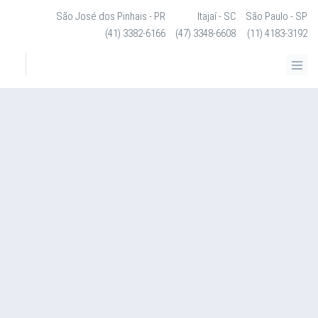
São José dos Pinhais - PR
Itajaí - SC
São Paulo - SP
(41) 3382-6166
(47) 3348-6608
(11) 4183-3192